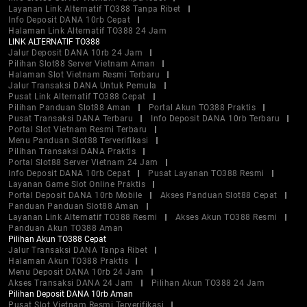
Layanan Link Alternatif TO388 Tanpa Ribet
Info Deposit DANA 10rb Cepat
Halaman Link Alternatif TO388 24 Jam
LINK ALTERNATIF TO388
Jalur Deposit DANA 10rb 24 Jam
Pilihan Slot88 Server Vietnam Aman
Halaman Slot Vietnam Resmi Terbaru
Jalur Transaksi DANA Untuk Pemula
Pusat Link Alternatif TO388 Cepat
Pilihan Panduan Slot88 Aman
Portal Akun TO388 Praktis
Pusat Transaksi DANA Terbaru
Info Deposit DANA 10rb Terbaru
Portal Slot Vietnam Resmi Terbaru
Menu Panduan Slot88 Terverifikasi
Pilihan Transaksi DANA Praktis
Portal Slot88 Server Vietnam 24 Jam
Info Deposit DANA 10rb Cepat
Pusat Layanan TO388 Resmi
Layanan Game Slot Online Praktis
Portal Deposit DANA 10rb Mobile
Akses Panduan Slot88 Cepat
Panduan Panduan Slot88 Aman
Layanan Link Alternatif TO388 Resmi
Akses Akun TO388 Resmi
Panduan Akun TO388 Aman
Pilihan Akun TO388 Cepat
Jalur Transaksi DANA Tanpa Ribet
Halaman Akun TO388 Praktis
Menu Deposit DANA 10rb 24 Jam
Akses Transaksi DANA 24 Jam
Pilihan Akun TO388 24 Jam
Pilihan Deposit DANA 10rb Aman
Pusat Slot Vietnam Resmi Terverifikasi