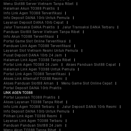
Menu Slot88 Server Vietnam Tanpa Ribet
Halaman Akun TO388 Praktis
Info Link Agen TO388 Terverifikasi
Info Deposit DANA 10rb Untuk Pemula
Layanan Deposit DANA 10rb Cepat
Jalur Transaksi DANA Praktis
Jalur Transaksi DANA Terbaru
Panduan Slot88 Server Vietnam Tanpa Ribet
Info Akun TO388 Terverifikasi
Portal Game Slot Online Terverifikasi
Panduan Link Agen TO388 Terverifikasi
Layanan Slot Vietnam Resmi Untuk Pemula
Pusat Deposit DANA 10rb 24 Jam
Halaman Link Agen TO388 Tanpa Ribet
Portal Link Agen TO388 24 Jam
Akses Panduan Slot88 Cepat
Halaman Link Agen TO388 Untuk Pemula
Portal Link Agen TO388 Terverifikasi
Akses Link Alternatif TO388 Resmi
Akses Panduan Slot88 Aman
Menu Game Slot Online Cepat
Portal Deposit DANA 10rb Praktis
LINK AGEN TO388
Portal Layanan TO388 Praktis
Akses Layanan TO388 Tanpa Ribet
Info Link Agen TO388 Terbaru
Jalur Deposit DANA 10rb Resmi
Info Deposit DANA 10rb Untuk Pemula
Pilihan Link Agen TO388 Resmi
Layanan Link Agen TO388 Terbaru
Panduan Panduan Slot88 24 Jam
Menu Akun TO388 Tanpa Ribet