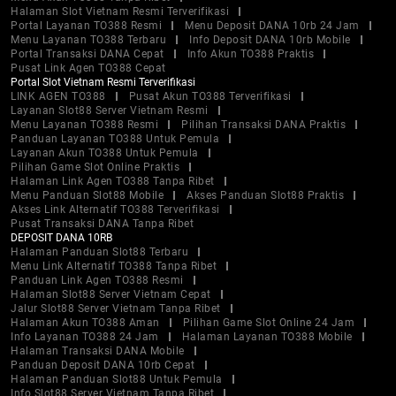
Halaman Slot Vietnam Resmi Terverifikasi
Portal Layanan TO388 Resmi
Menu Deposit DANA 10rb 24 Jam
Menu Layanan TO388 Terbaru
Info Deposit DANA 10rb Mobile
Portal Transaksi DANA Cepat
Info Akun TO388 Praktis
Pusat Link Agen TO388 Cepat
Portal Slot Vietnam Resmi Terverifikasi
LINK AGEN TO388
Pusat Akun TO388 Terverifikasi
Layanan Slot88 Server Vietnam Resmi
Menu Layanan TO388 Resmi
Pilihan Transaksi DANA Praktis
Panduan Layanan TO388 Untuk Pemula
Layanan Akun TO388 Untuk Pemula
Pilihan Game Slot Online Praktis
Halaman Link Agen TO388 Tanpa Ribet
Menu Panduan Slot88 Mobile
Akses Panduan Slot88 Praktis
Akses Link Alternatif TO388 Terverifikasi
Pusat Transaksi DANA Tanpa Ribet
DEPOSIT DANA 10RB
Halaman Panduan Slot88 Terbaru
Menu Link Alternatif TO388 Tanpa Ribet
Panduan Link Agen TO388 Resmi
Halaman Slot88 Server Vietnam Cepat
Jalur Slot88 Server Vietnam Tanpa Ribet
Halaman Akun TO388 Aman
Pilihan Game Slot Online 24 Jam
Info Layanan TO388 24 Jam
Halaman Layanan TO388 Mobile
Halaman Transaksi DANA Mobile
Panduan Deposit DANA 10rb Cepat
Halaman Panduan Slot88 Untuk Pemula
Info Slot88 Server Vietnam Tanpa Ribet