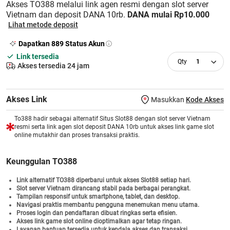
Akses TO388 melalui link agen resmi dengan slot server
Vietnam dan deposit DANA 10rb.
DANA mulai Rp10.000
Lihat metode deposit
Dapatkan
889
Status Akun
Link tersedia
1
Akses tersedia 24 jam
Akses Link
Masukkan
Kode Akses
To388 hadir sebagai alternatif Situs Slot88 dengan slot server Vietnam
resmi serta link agen slot deposit DANA 10rb untuk akses link game slot
online mutakhir dan proses transaksi praktis.
Keunggulan TO388
Link alternatif TO388 diperbarui untuk akses Slot88 setiap hari.
Slot server Vietnam dirancang stabil pada berbagai perangkat.
Tampilan responsif untuk smartphone, tablet, dan desktop.
Navigasi praktis membantu pengguna menemukan menu utama.
Proses login dan pendaftaran dibuat ringkas serta efisien.
Akses link game slot online dioptimalkan agar tetap ringan.
Layanan bantuan tersedia untuk kendala akses dan transaksi.