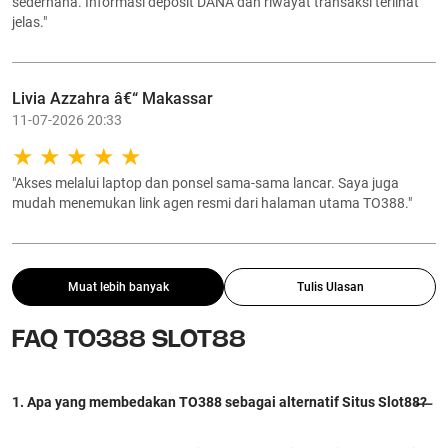
sederhana. Informasi deposit DANA dan riwayat transaksi terlihat
jelas."
Livia Azzahra â€“ Makassar
11-07-2026 20:33
"Akses melalui laptop dan ponsel sama-sama lancar. Saya juga
mudah menemukan link agen resmi dari halaman utama TO388."
Muat lebih banyak
Tulis Ulasan
FAQ TO388 SLOT88
1. Apa yang membedakan TO388 sebagai alternatif Situs Slot88?